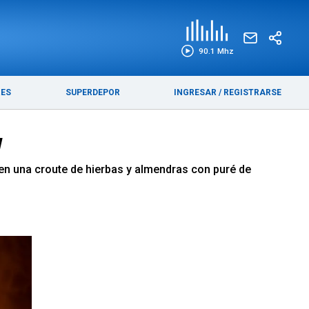
EDICIÓN IMPRESA
FUNEBRES
90.1 Mhz
RES
SUPERDEPOR
INGRESAR
/
REGISTRARSE
y
o en una croute de hierbas y almendras con puré de