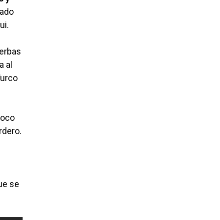
zado
ui.
ierbas
a al
Turco
poco
rdero.
ue se