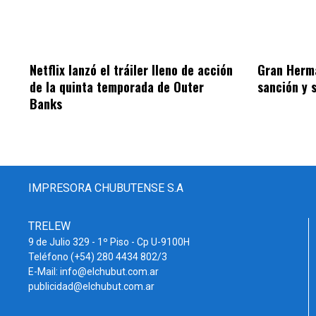
Netflix lanzó el tráiler lleno de acción
Gran Herm
de la quinta temporada de Outer
sanción y 
Banks
IMPRESORA CHUBUTENSE S.A
TRELEW
9 de Julio 329 - 1º Piso - Cp U-9100H
Teléfono (+54) 280 4434 802/3
E-Mail: info@elchubut.com.ar
publicidad@elchubut.com.ar