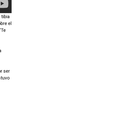
tibia
bre el
 “Te
a
r ser
stuvo