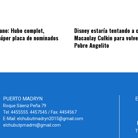
ano: Hubo complot,
Disney estaría tentando a 
súper placa de nominados
Macaulay Culkin para volve
Pobre Angelito
PUERTO MADRYN
Roque Sáenz Peña 79
Tel: 4455555. 4457545 / Fax: 4454567
E-Mail: elchubutmadryn2015@gmail.com
elchubutpmadmi@gmail.com
T