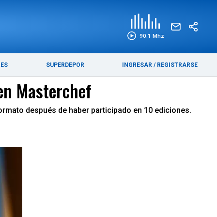
EDICIÓN IMPRESA
FUNEBRES
90.1 Mhz
RES
SUPERDEPOR
INGRESAR
/
REGISTRARSE
 en Masterchef
l formato después de haber participado en 10 ediciones.