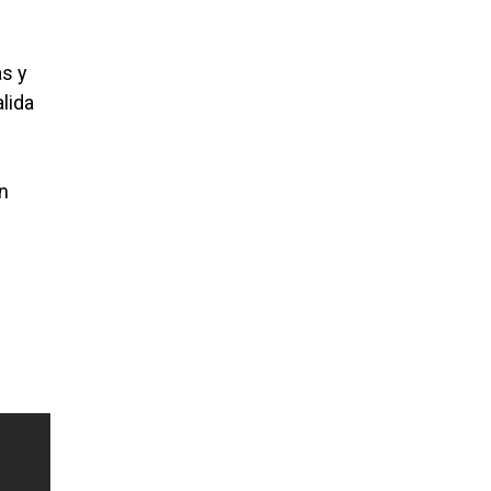
as y
lida
n