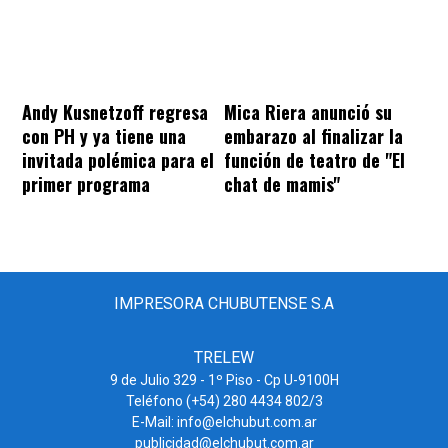
Andy Kusnetzoff regresa
Mica Riera anunció su
con PH y ya tiene una
embarazo al finalizar la
invitada polémica para el
función de teatro de "El
primer programa
chat de mamis"
IMPRESORA CHUBUTENSE S.A
TRELEW
9 de Julio 329 - 1º Piso - Cp U-9100H
Teléfono (+54) 280 4434 802/3
E-Mail: info@elchubut.com.ar
publicidad@elchubut.com.ar