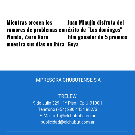
Mientras crecen los
Juan Minujín disfruta del
rumores de problemas con
éxito de "Los domingos"
Wanda, Zaira Nara
film ganador de 5 premios
muestra sus días en Ibiza
Goya
IMPRESORA CHUBUTENSE S.A
TRELEW
9 de Julio 329 - 1º Piso - Cp U-9100H
Teléfono (+54) 280 4434 802/3
E-Mail: info@elchubut.com.ar
publicidad@elchubut.com.ar