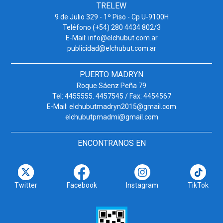
TRELEW
9 de Julio 329 - 1º Piso - Cp U-9100H
Teléfono (+54) 280 4434 802/3
E-Mail: info@elchubut.com.ar
publicidad@elchubut.com.ar
PUERTO MADRYN
Roque Sáenz Peña 79
Tel: 4455555. 4457545 / Fax: 4454567
E-Mail: elchubutmadryn2015@gmail.com
elchubutpmadmi@gmail.com
ENCONTRANOS EN
Twitter
Facebook
Instagram
TikTok