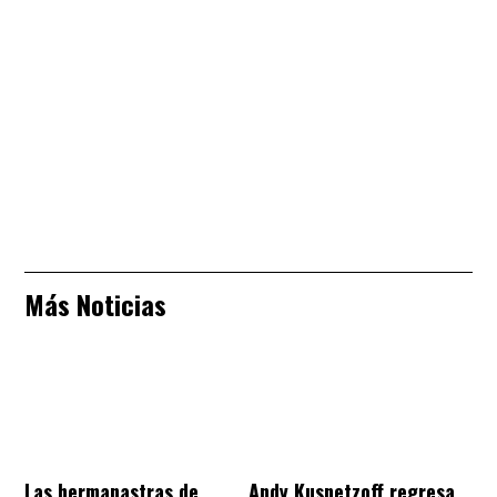
Más Noticias
Las hermanastras de
Andy Kusnetzoff regresa