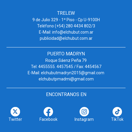
TRELEW
9 de Julio 329 - 1º Piso - Cp U-9100H
Teléfono (+54) 280 4434 802/3
E-Mail: info@elchubut.com.ar
publicidad@elchubut.com.ar
PUERTO MADRYN
Roque Sáenz Peña 79
Tel: 4455555. 4457545 / Fax: 4454567
E-Mail: elchubutmadryn2015@gmail.com
elchubutpmadmi@gmail.com
ENCONTRANOS EN
Twitter
Facebook
Instagram
TikTok