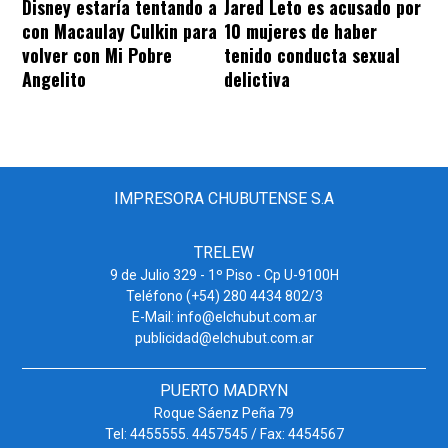
Disney estaría tentando a
Jared Leto es acusado por
con Macaulay Culkin para
10 mujeres de haber
volver con Mi Pobre
tenido conducta sexual
Angelito
delictiva
IMPRESORA CHUBUTENSE S.A
TRELEW
9 de Julio 329 - 1º Piso - Cp U-9100H
Teléfono (+54) 280 4434 802/3
E-Mail: info@elchubut.com.ar
publicidad@elchubut.com.ar
PUERTO MADRYN
Roque Sáenz Peña 79
Tel: 4455555. 4457545 / Fax: 4454567