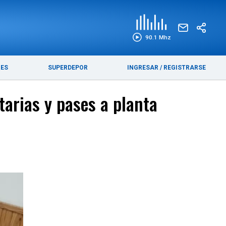
EDICIÓN IMPRESA
FUNEBRES
90.1 Mhz
RES
SUPERDEPOR
INGRESAR
/
REGISTRARSE
tarias y pases a planta