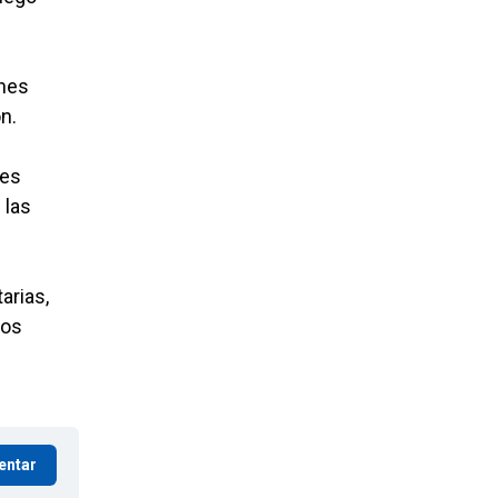
ones
n.
tes
 las
arias,
los
entar