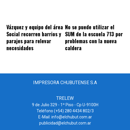
Vázquez y equipo del área
No se puede utilizar el
Social recorren barrios y
SUM de la escuela 713 por
parajes para relevar
problemas con la nueva
necesidades
caldera
IMPRESORA CHUBUTENSE S.A
TRELEW
9 de Julio 329 - 1º Piso - Cp U-9100H
Teléfono (+54) 280 4434 802/3
E-Mail: info@elchubut.com.ar
publicidad@elchubut.com.ar