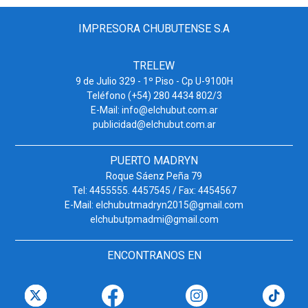
IMPRESORA CHUBUTENSE S.A
TRELEW
9 de Julio 329 - 1º Piso - Cp U-9100H
Teléfono (+54) 280 4434 802/3
E-Mail: info@elchubut.com.ar
publicidad@elchubut.com.ar
PUERTO MADRYN
Roque Sáenz Peña 79
Tel: 4455555. 4457545 / Fax: 4454567
E-Mail: elchubutmadryn2015@gmail.com
elchubutpmadmi@gmail.com
ENCONTRANOS EN