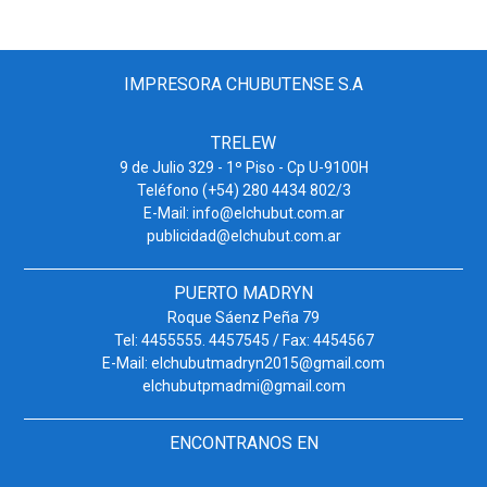
IMPRESORA CHUBUTENSE S.A
TRELEW
9 de Julio 329 - 1º Piso - Cp U-9100H
Teléfono (+54) 280 4434 802/3
E-Mail: info@elchubut.com.ar
publicidad@elchubut.com.ar
PUERTO MADRYN
Roque Sáenz Peña 79
Tel: 4455555. 4457545 / Fax: 4454567
E-Mail: elchubutmadryn2015@gmail.com
elchubutpmadmi@gmail.com
ENCONTRANOS EN