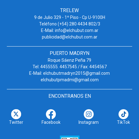
TRELEW
9 de Julio 329 - 1º Piso - Cp U-9100H
Teléfono (+54) 280 4434 802/3
E-Mail: info@elchubut.com.ar
publicidad@elchubut.com.ar
PUERTO MADRYN
Roque Sáenz Peña 79
Tel: 4455555. 4457545 / Fax: 4454567
E-Mail: elchubutmadryn2015@gmail.com
elchubutpmadmi@gmail.com
ENCONTRANOS EN
Twitter
Facebook
Instagram
TikTok