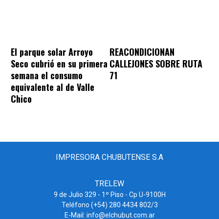
REACONDICIONAN
El parque solar Arroyo
CALLEJONES SOBRE RUTA
Seco cubrió en su primera
71
semana el consumo
equivalente al de Valle
Chico
IMPRESORA CHUBUTENSE S.A
TRELEW
9 de Julio 329 - 1º Piso - Cp U-9100H
Teléfono (+54) 280 4434 802/3
E-Mail: info@elchubut.com.ar