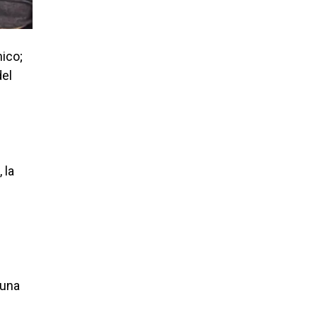
nico;
del
 la
 una