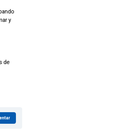
abando
mar y
as de
entar