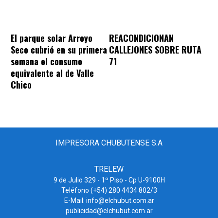
REACONDICIONAN
El parque solar Arroyo
CALLEJONES SOBRE RUTA
Seco cubrió en su primera
71
semana el consumo
equivalente al de Valle
Chico
IMPRESORA CHUBUTENSE S.A
TRELEW
9 de Julio 329 - 1º Piso - Cp U-9100H
Teléfono (+54) 280 4434 802/3
E-Mail: info@elchubut.com.ar
publicidad@elchubut.com.ar