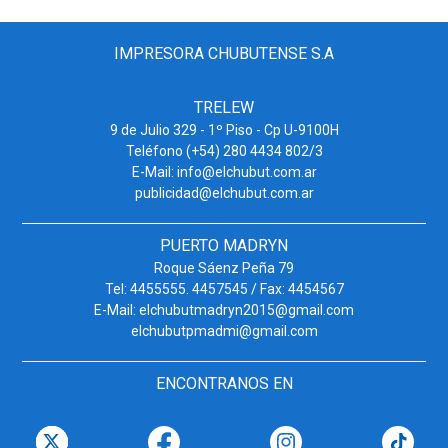
IMPRESORA CHUBUTENSE S.A
TRELEW
9 de Julio 329 - 1º Piso - Cp U-9100H
Teléfono (+54) 280 4434 802/3
E-Mail: info@elchubut.com.ar
publicidad@elchubut.com.ar
PUERTO MADRYN
Roque Sáenz Peña 79
Tel: 4455555. 4457545 / Fax: 4454567
E-Mail: elchubutmadryn2015@gmail.com
elchubutpmadmi@gmail.com
ENCONTRANOS EN