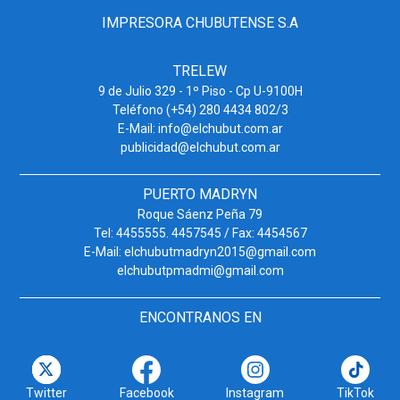
IMPRESORA CHUBUTENSE S.A
TRELEW
9 de Julio 329 - 1º Piso - Cp U-9100H
Teléfono (+54) 280 4434 802/3
E-Mail: info@elchubut.com.ar
publicidad@elchubut.com.ar
PUERTO MADRYN
Roque Sáenz Peña 79
Tel: 4455555. 4457545 / Fax: 4454567
E-Mail: elchubutmadryn2015@gmail.com
elchubutpmadmi@gmail.com
ENCONTRANOS EN
Twitter
Facebook
Instagram
TikTok