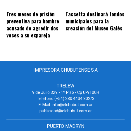
Tres meses de prisión
Taccetta destinará fondos
preventiva para hombre
municipales para la
acusado de agredir dos
creación del Museo Galés
veces a su expareja
IMPRESORA CHUBUTENSE S.A
TRELEW
9 de Julio 329 - 1º Piso - Cp U-9100H
Teléfono (+54) 280 4434 802/3
E-Mail: info@elchubut.com.ar
publicidad@elchubut.com.ar
PUERTO MADRYN