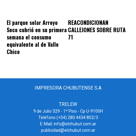
REACONDICIONAN
El parque solar Arroyo
CALLEJONES SOBRE RUTA
Seco cubrió en su primera
71
semana el consumo
equivalente al de Valle
Chico
IMPRESORA CHUBUTENSE S.A
TRELEW
9 de Julio 329 - 1º Piso - Cp U-9100H
Teléfono (+54) 280 4434 802/3
E-Mail: info@elchubut.com.ar
publicidad@elchubut.com.ar