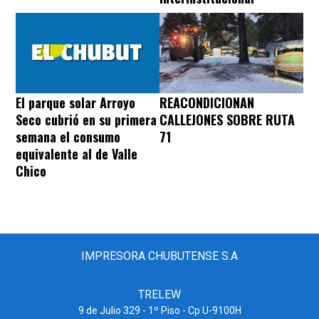
REACONDICIONAN
El parque solar Arroyo
CALLEJONES SOBRE RUTA
Seco cubrió en su primera
71
semana el consumo
equivalente al de Valle
Chico
IMPRESORA CHUBUTENSE S.A
TRELEW
9 de Julio 329 - 1º Piso - Cp U-9100H