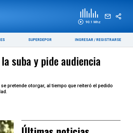
EDICIÓN IMPRESA
FUNEBRES
90.1 Mhz
RES
SUPERDEPOR
INGRESAR
/
REGISTRARSE
la suba y pide audiencia
e pretende otorgar, al tiempo que reiteró el pedido
dad.
Últimas noticias