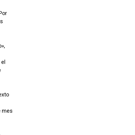
Por
os
»,
 el
e
exto
de mes