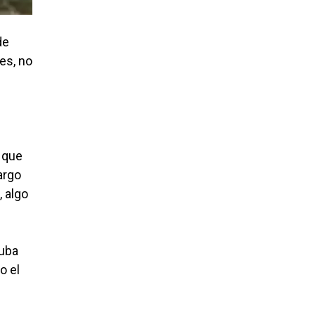
suicidio
de
es, no
o que
argo
 algo
suba
o el