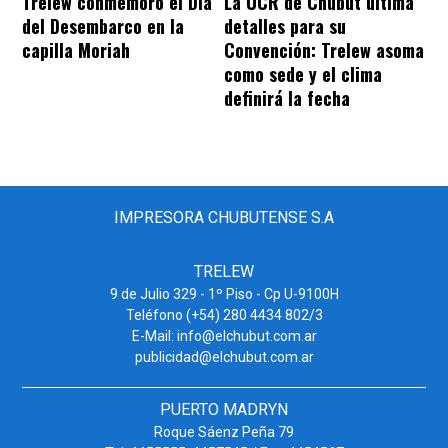
Trelew conmemoró el Día
La UCR de Chubut ultima
del Desembarco en la
detalles para su
capilla Moriah
Convención: Trelew asoma
como sede y el clima
definirá la fecha
IMPRESORA CHUBUTENSE S.A
TRELEW
9 de Julio 329 - 1º Piso - Cp U-9100H
Teléfono (+54) 280 4434 802/3
E-Mail: info@elchubut.com.ar
publicidad@elchubut.com.ar
PUERTO MADRYN
Roque Sáenz Peña 79