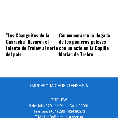
"Los Changuitos de la
Conmemoraron la llegada
Guaracha" llevaron el
de los pioneros galeses
talento de Trelew al norte
con un acto en la Capilla
del país
Moriah de Trelew
IMPRESORA CHUBUTENSE S.A
TRELEW
9 de Julio 329 - 1º Piso - Cp U-9100H
Teléfono (+54) 280 4434 802/3
E-Mail: info@elchubut.com.ar