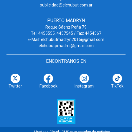
publicidad@elchubut.com.ar
PUERTO MADRYN
Roque Sáenz Peña 79
Tel: 4455555. 4457545 / Fax: 4454567
E-Mail: elchubutmadryn2015@gmail.com
elchubutpmadmi@gmail.com
ENCONTRANOS EN
Twitter
Facebook
Instagram
TikTok
Mustang Cloud - CMS para portales de noticias