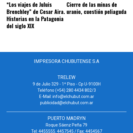
“Los viajes de Juluis
Cierre de las minas de
Brenchley” de Cesar Aira.
uranio, cuestión peliaguda
Historias en la Patagonia
del siglo XIX
IMPRESORA CHUBUTENSE S.A
TRELEW
9 de Julio 329 - 1º Piso - Cp U-9100H
Teléfono (+54) 280 4434 802/3
E-Mail: info@elchubut.com.ar
publicidad@elchubut.com.ar
PUERTO MADRYN
Roque Sáenz Peña 79
Tel: 4455555. 4457545 / Fax: 4454567