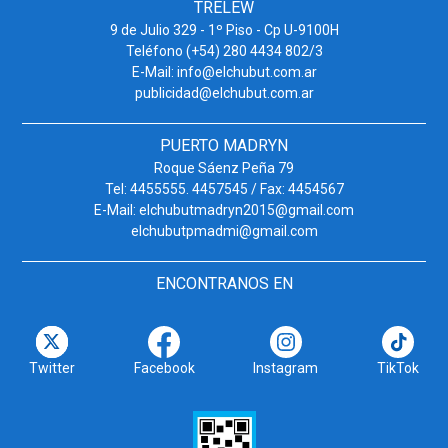
TRELEW
9 de Julio 329 - 1º Piso - Cp U-9100H
Teléfono (+54) 280 4434 802/3
E-Mail: info@elchubut.com.ar
publicidad@elchubut.com.ar
PUERTO MADRYN
Roque Sáenz Peña 79
Tel: 4455555. 4457545 / Fax: 4454567
E-Mail: elchubutmadryn2015@gmail.com
elchubutpmadmi@gmail.com
ENCONTRANOS EN
Twitter
Facebook
Instagram
TikTok