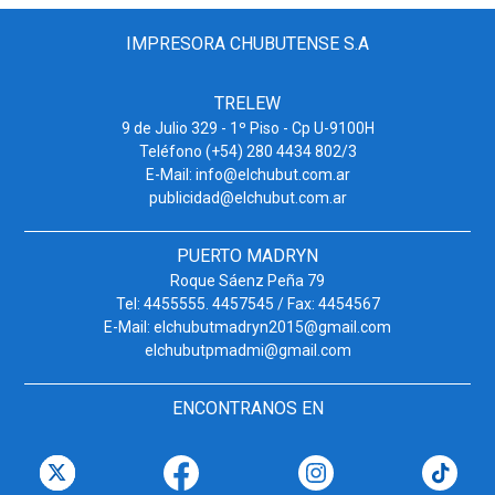
IMPRESORA CHUBUTENSE S.A
TRELEW
9 de Julio 329 - 1º Piso - Cp U-9100H
Teléfono (+54) 280 4434 802/3
E-Mail: info@elchubut.com.ar
publicidad@elchubut.com.ar
PUERTO MADRYN
Roque Sáenz Peña 79
Tel: 4455555. 4457545 / Fax: 4454567
E-Mail: elchubutmadryn2015@gmail.com
elchubutpmadmi@gmail.com
ENCONTRANOS EN