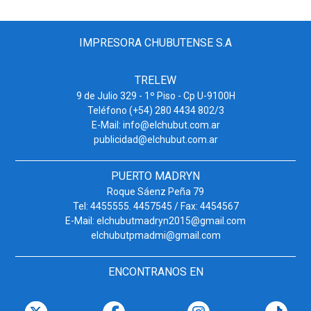
IMPRESORA CHUBUTENSE S.A
TRELEW
9 de Julio 329 - 1º Piso - Cp U-9100H
Teléfono (+54) 280 4434 802/3
E-Mail: info@elchubut.com.ar
publicidad@elchubut.com.ar
PUERTO MADRYN
Roque Sáenz Peña 79
Tel: 4455555. 4457545 / Fax: 4454567
E-Mail: elchubutmadryn2015@gmail.com
elchubutpmadmi@gmail.com
ENCONTRANOS EN