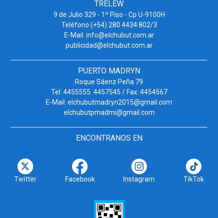
TRELEW
9 de Julio 329 - 1º Piso - Cp U-9100H
Teléfono (+54) 280 4434 802/3
E-Mail: info@elchubut.com.ar
publicidad@elchubut.com.ar
PUERTO MADRYN
Roque Sáenz Peña 79
Tel: 4455555. 4457545 / Fax: 4454567
E-Mail: elchubutmadryn2015@gmail.com
elchubutpmadmi@gmail.com
ENCONTRANOS EN
Twitter
Facebook
Instagram
TikTok