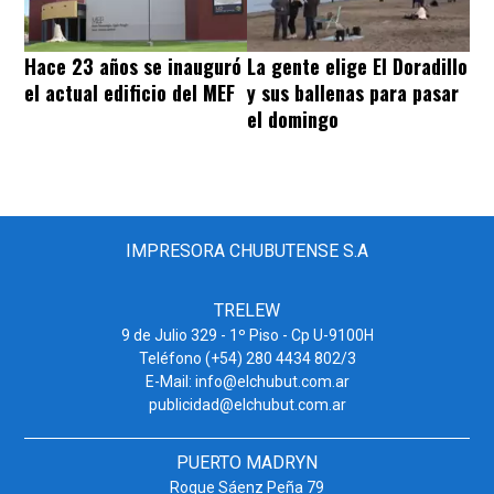
Hace 23 años se inauguró
La gente elige El Doradillo
el actual edificio del MEF
y sus ballenas para pasar
el domingo
IMPRESORA CHUBUTENSE S.A
TRELEW
9 de Julio 329 - 1º Piso - Cp U-9100H
Teléfono (+54) 280 4434 802/3
E-Mail: info@elchubut.com.ar
publicidad@elchubut.com.ar
PUERTO MADRYN
Roque Sáenz Peña 79