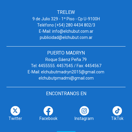
TRELEW
9 de Julio 329 - 1º Piso - Cp U-9100H
Teléfono (+54) 280 4434 802/3
E-Mail: info@elchubut.com.ar
publicidad@elchubut.com.ar
PUERTO MADRYN
Roque Sáenz Peña 79
Tel: 4455555. 4457545 / Fax: 4454567
E-Mail: elchubutmadryn2015@gmail.com
elchubutpmadmi@gmail.com
ENCONTRANOS EN
Twitter
Facebook
Instagram
TikTok