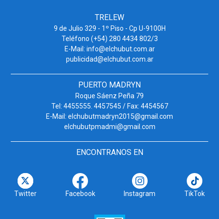
TRELEW
9 de Julio 329 - 1º Piso - Cp U-9100H
Teléfono (+54) 280 4434 802/3
E-Mail: info@elchubut.com.ar
publicidad@elchubut.com.ar
PUERTO MADRYN
Roque Sáenz Peña 79
Tel: 4455555. 4457545 / Fax: 4454567
E-Mail: elchubutmadryn2015@gmail.com
elchubutpmadmi@gmail.com
ENCONTRANOS EN
Twitter
Facebook
Instagram
TikTok