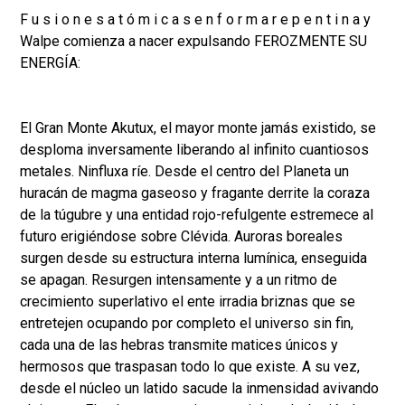
F u s i o n e s a t ó m i c a s e n f o r m a r e p e n t i n a y
Walpe comienza a nacer expulsando FEROZMENTE SU
ENERGÍA:
El Gran Monte Akutux, el mayor monte jamás existido, se
desploma inversamente liberando al infinito cuantiosos
metales. Ninfluxa ríe. Desde el centro del Planeta un
huracán de magma gaseoso y fragante derrite la coraza
de la túgubre y una entidad rojo-refulgente estremece al
futuro erigiéndose sobre Clévida. Auroras boreales
surgen desde su estructura interna lumínica, enseguida
se apagan. Resurgen intensamente y a un ritmo de
crecimiento superlativo el ente irradia briznas que se
entretejen ocupando por completo el universo sin fin,
cada una de las hebras transmite matices únicos y
hermosos que traspasan todo lo que existe. A su vez,
desde el núcleo un latido sacude la inmensidad avivando