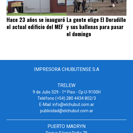
Hace 23 años se inauguró
La gente elige El Doradillo
el actual edificio del MEF
y sus ballenas para pasar
el domingo
IMPRESORA CHUBUTENSE S.A
TRELEW
9 de Julio 329 - 1º Piso - Cp U-9100H
Teléfono (+54) 280 4434 802/3
E-Mail: info@elchubut.com.ar
publicidad@elchubut.com.ar
PUERTO MADRYN
Roque Sáenz Peña 79