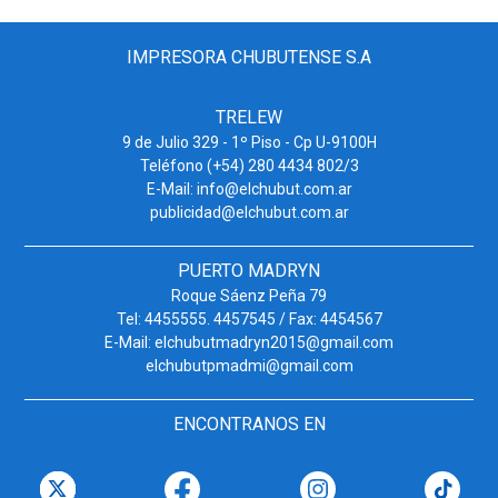
IMPRESORA CHUBUTENSE S.A
TRELEW
9 de Julio 329 - 1º Piso - Cp U-9100H
Teléfono (+54) 280 4434 802/3
E-Mail: info@elchubut.com.ar
publicidad@elchubut.com.ar
PUERTO MADRYN
Roque Sáenz Peña 79
Tel: 4455555. 4457545 / Fax: 4454567
E-Mail: elchubutmadryn2015@gmail.com
elchubutpmadmi@gmail.com
ENCONTRANOS EN