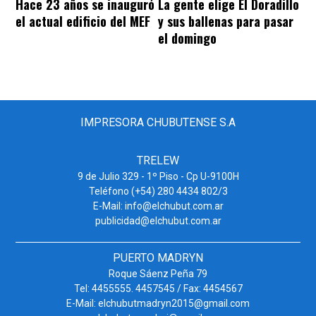
Hace 23 años se inauguró
La gente elige El Doradillo
el actual edificio del MEF
y sus ballenas para pasar
el domingo
IMPRESORA CHUBUTENSE S.A
TRELEW
9 de Julio 329 - 1º Piso - Cp U-9100H
Teléfono (+54) 280 4434 802/3
E-Mail: info@elchubut.com.ar
publicidad@elchubut.com.ar
PUERTO MADRYN
Roque Sáenz Peña 79
Tel: 4455555. 4457545 / Fax: 4454567
E-Mail: elchubutmadryn2015@gmail.com