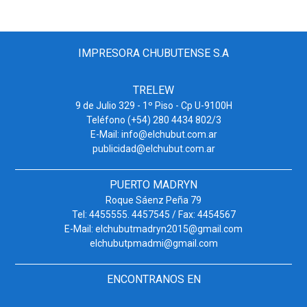
IMPRESORA CHUBUTENSE S.A
TRELEW
9 de Julio 329 - 1º Piso - Cp U-9100H
Teléfono (+54) 280 4434 802/3
E-Mail: info@elchubut.com.ar
publicidad@elchubut.com.ar
PUERTO MADRYN
Roque Sáenz Peña 79
Tel: 4455555. 4457545 / Fax: 4454567
E-Mail: elchubutmadryn2015@gmail.com
elchubutpmadmi@gmail.com
ENCONTRANOS EN