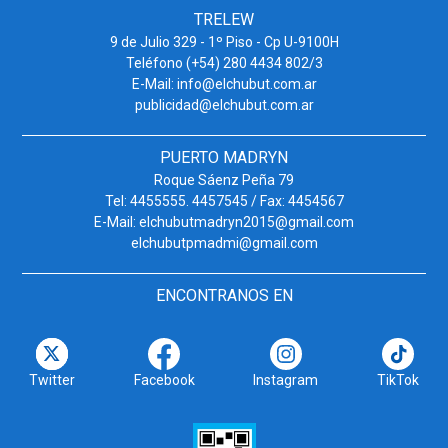
TRELEW
9 de Julio 329 - 1º Piso - Cp U-9100H
Teléfono (+54) 280 4434 802/3
E-Mail: info@elchubut.com.ar
publicidad@elchubut.com.ar
PUERTO MADRYN
Roque Sáenz Peña 79
Tel: 4455555. 4457545 / Fax: 4454567
E-Mail: elchubutmadryn2015@gmail.com
elchubutpmadmi@gmail.com
ENCONTRANOS EN
Twitter
Facebook
Instagram
TikTok