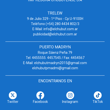
TRELEW
9 de Julio 329 - 1º Piso - Cp U-9100H
Teléfono (+54) 280 4434 802/3
E-Mail: info@elchubut.com.ar
publicidad@elchubut.com.ar
PUERTO MADRYN
Roque Sáenz Peña 79
Tel: 4455555. 4457545 / Fax: 4454567
E-Mail: elchubutmadryn2015@gmail.com
elchubutpmadmi@gmail.com
ENCONTRANOS EN
Twitter
Facebook
Instagram
TikTok