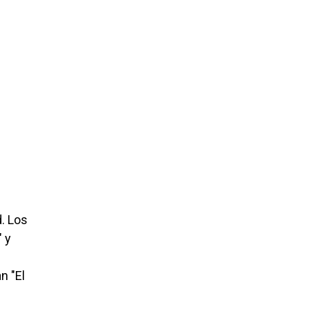
. Los
 y
n "El