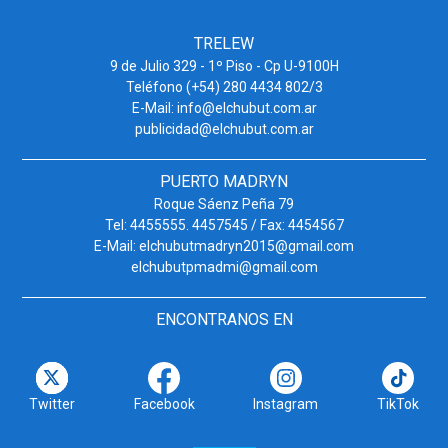
TRELEW
9 de Julio 329 - 1º Piso - Cp U-9100H
Teléfono (+54) 280 4434 802/3
E-Mail: info@elchubut.com.ar
publicidad@elchubut.com.ar
PUERTO MADRYN
Roque Sáenz Peña 79
Tel: 4455555. 4457545 / Fax: 4454567
E-Mail: elchubutmadryn2015@gmail.com
elchubutpmadmi@gmail.com
ENCONTRANOS EN
Twitter
Facebook
Instagram
TikTok