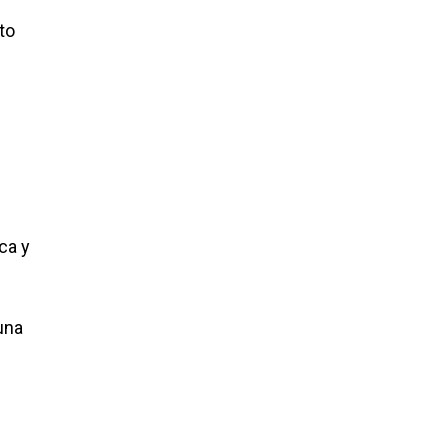
to
ca y
una