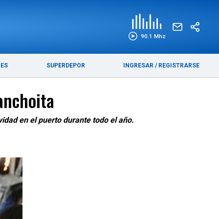
EDICIÓN IMPRESA
FUNEBRES
90.1 Mhz
RES
SUPERDEPOR
INGRESAR
/
REGISTRARSE
anchoita
vidad en el puerto durante todo el año.