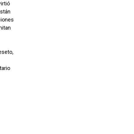
irtió
están
ciones
mitan
eseto,
tario