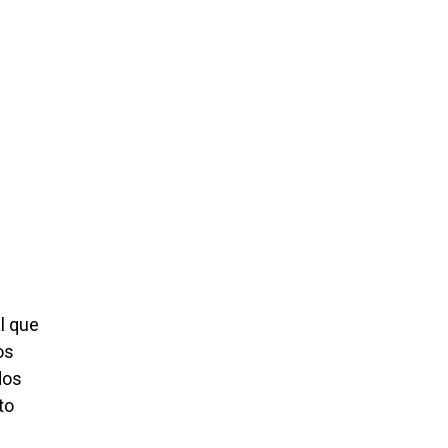
l que
os
dos
to