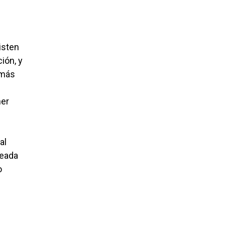
isten
ión, y
 más
ner
al
teada
o