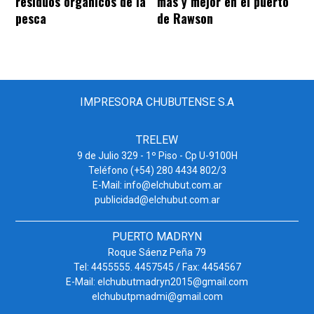
residuos orgánicos de la
más y mejor en el puerto
pesca
de Rawson
IMPRESORA CHUBUTENSE S.A
TRELEW
9 de Julio 329 - 1º Piso - Cp U-9100H
Teléfono (+54) 280 4434 802/3
E-Mail: info@elchubut.com.ar
publicidad@elchubut.com.ar
PUERTO MADRYN
Roque Sáenz Peña 79
Tel: 4455555. 4457545 / Fax: 4454567
E-Mail: elchubutmadryn2015@gmail.com
elchubutpmadmi@gmail.com