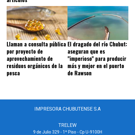
Llaman a consulta pública
El dragado del río Chubut:
por proyecto de
aseguran que es
aprovechamiento de
"imperioso" para producir
residuos orgánicos de la
más y mejor en el puerto
pesca
de Rawson
IMPRESORA CHUBUTENSE S.A
TRELEW
9 de Julio 329 - 1º Piso - Cp U-9100H