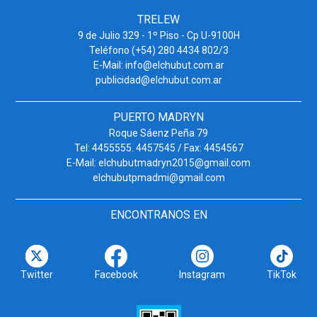
TRELEW
9 de Julio 329 - 1º Piso - Cp U-9100H
Teléfono (+54) 280 4434 802/3
E-Mail: info@elchubut.com.ar
publicidad@elchubut.com.ar
PUERTO MADRYN
Roque Sáenz Peña 79
Tel: 4455555. 4457545 / Fax: 4454567
E-Mail: elchubutmadryn2015@gmail.com
elchubutpmadmi@gmail.com
ENCONTRANOS EN
Twitter
Facebook
Instagram
TikTok