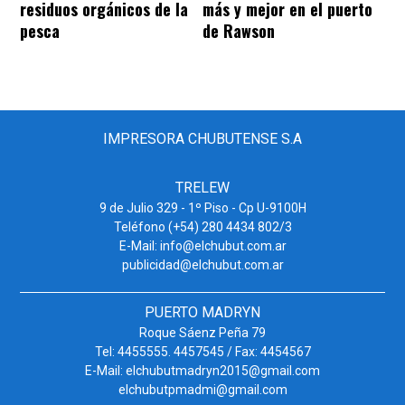
residuos orgánicos de la
más y mejor en el puerto
pesca
de Rawson
IMPRESORA CHUBUTENSE S.A
TRELEW
9 de Julio 329 - 1º Piso - Cp U-9100H
Teléfono (+54) 280 4434 802/3
E-Mail: info@elchubut.com.ar
publicidad@elchubut.com.ar
PUERTO MADRYN
Roque Sáenz Peña 79
Tel: 4455555. 4457545 / Fax: 4454567
E-Mail: elchubutmadryn2015@gmail.com
elchubutpmadmi@gmail.com