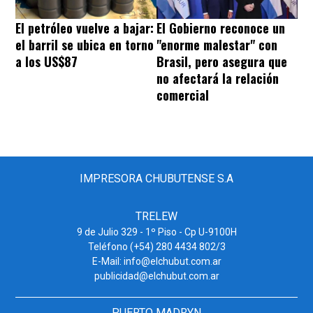
El petróleo vuelve a bajar:
El Gobierno reconoce un
el barril se ubica en torno
"enorme malestar" con
a los US$87
Brasil, pero asegura que
no afectará la relación
comercial
IMPRESORA CHUBUTENSE S.A
TRELEW
9 de Julio 329 - 1º Piso - Cp U-9100H
Teléfono (+54) 280 4434 802/3
E-Mail: info@elchubut.com.ar
publicidad@elchubut.com.ar
PUERTO MADRYN