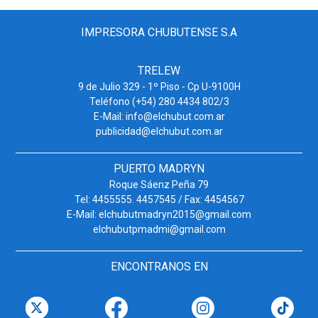
IMPRESORA CHUBUTENSE S.A
TRELEW
9 de Julio 329 - 1º Piso - Cp U-9100H
Teléfono (+54) 280 4434 802/3
E-Mail: info@elchubut.com.ar
publicidad@elchubut.com.ar
PUERTO MADRYN
Roque Sáenz Peña 79
Tel: 4455555. 4457545 / Fax: 4454567
E-Mail: elchubutmadryn2015@gmail.com
elchubutpmadmi@gmail.com
ENCONTRANOS EN