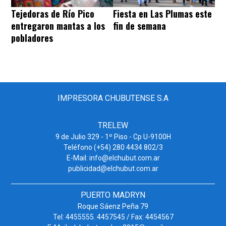
Tejedoras de Río Pico
Fiesta en Las Plumas este
entregaron mantas a los
fin de semana
pobladores
IMPRESORA CHUBUTENSE S.A
TRELEW
9 de Julio 329 - 1º Piso - Cp U-9100H
Teléfono (+54) 280 4434 802/3
E-Mail: info@elchubut.com.ar
publicidad@elchubut.com.ar
PUERTO MADRYN
Roque Sáenz Peña 79
Tel: 4455555. 4457545 / Fax: 4454567