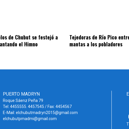
blos de Chubut se festejó a
Tejedoras de Río Pico entr
cantando el Himno
mantas a los pobladores
PUERTO MADRYN
Roque Sáenz Peña 79
Tel: 4455555. 4457545 / Fax: 4454567
E-Mail: elchubutmadryn2015@gmail.com
elchubutpmadmi@gmail.com
T