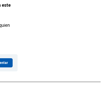
n este
 quien
entar