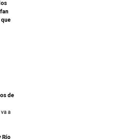
los
 fan
 que
mos de
 va a
 Río