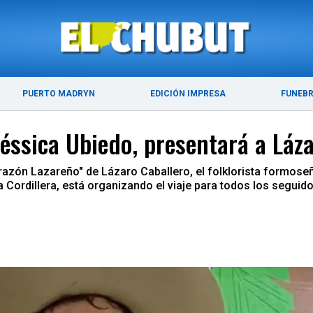
ÚLTIMAS NOTICIAS
PUERTO MADRYN
PUERTO MADRYN
EDICIÓN IMPRESA
FUNEB
 Jéssica Ubiedo, presentará a Lá
razón Lazareño" de Lázaro Caballero, el folklorista formoseñ
a Cordillera, está organizando el viaje para todos los seguidor