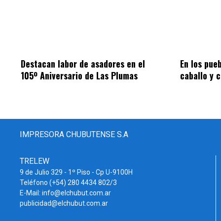
Destacan labor de asadores en el
En los pue
105º Aniversario de Las Plumas
caballo y 
IMPRESORA CHUBUTENSE S.A
TRELEW
9 de Julio 329 - 1º Piso - Cp U-9100H
Teléfono (+54) 280 4434 802/3
E-Mail: info@elchubut.com.ar
publicidad@elchubut.com.ar