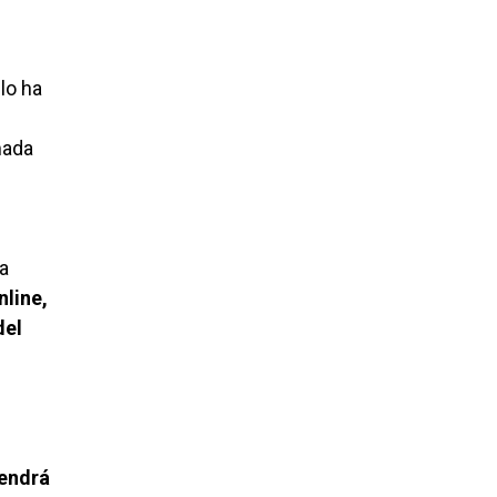
lo ha
mada
a
nline,
del
tendrá