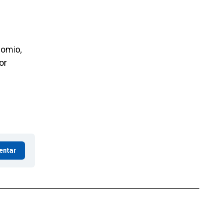
comio,
or
entar