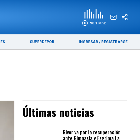
EDICIÓN IMPRESA
FUNEBRES
90.1 Mhz
RES
SUPERDEPOR
INGRESAR
/
REGISTRARSE
Últimas noticias
River va por la recuperación
ante Gimnasia y Esgrima La