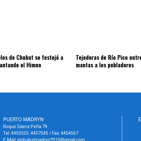
blos de Chubut se festejó a
Tejedoras de Río Pico entr
cantando el Himno
mantas a los pobladores
PUERTO MADRYN
Roque Sáenz Peña 79
Tel: 4455555. 4457545 / Fax: 4454567
E-Mail: elchubutmadryn2015@gmail.com