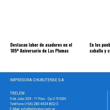
Destacan labor de asadores en el
En los pue
105º Aniversario de Las Plumas
caballo y 
IMPRESORA CHUBUTENSE S.A
TRELEW
9 de Julio 329 - 1º Piso - Cp U-9100H
Teléfono (+54) 280 4434 802/3
E-Mail: info@elchubut.com.ar